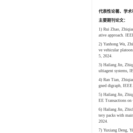
代表性论著、学术
主要期刊论文：
1)
Rui Zhao, Zhiqia
ative approach. IEE
2)
Yanhong Wu, Zhiq
ve vehicular platoon
5, 2024.
3)
Hailang Jin, Zhiq
ultiagent systems, 
4)
Ran Tian, Zhiqia
gned digraph, IEEE 
5)
Hailang Jin, Zhiq
EE Transactions on 
6)
Hailang Jin, Zhic
tery packs with main
2024.
7)
Yuxiang Deng, Yi