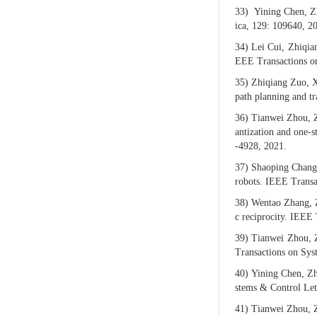
33)
Yining Chen, Zh
ica, 129: 109640, 2
34)
Lei Cui, Zhiqian
EEE Transactions on
35)
Zhiqiang Zuo, X
path planning and tr
36)
Tianwei Zhou, Z
antization and one-
-4928, 2021.
37)
Shaoping Chang, 
robots. IEEE Transa
38)
Wentao Zhang, Z
c reciprocity. IEEE
39)
Tianwei Zhou, Z
Transactions on Sys
40)
Yining Chen, Zh
stems & Control Let
41)
Tianwei Zhou, Z