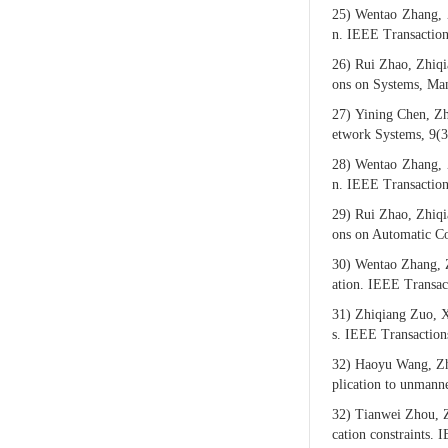
25)
Wentao Zhang, Z
n. IEEE Transaction
26)
Rui Zhao, Zhiqi
ons on Systems, Man
27)
Yining Chen, Zh
etwork Systems, 9(3
28)
Wentao Zhang, Z
n. IEEE Transactio
29)
Rui Zhao, Zhiqi
ons on Automatic Co
30)
Wentao Zhang, Z
ation. IEEE Transac
31)
Zhiqiang Zuo, X
s. IEEE Transaction
32)
Haoyu Wang, Zhi
plication to unmann
32)
Tianwei Zhou, Z
cation constraints.