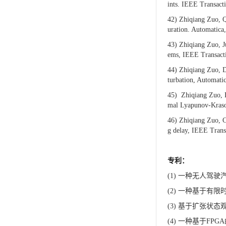
ints. IEEE Transact
42)
Zhiqiang Zuo, Qi
uration. Automatica
43)
Zhiqiang Zuo, Ju
ems, IEEE Transacti
44)
Zhiqiang Zuo, Da
turbation, Automati
45)
Zhiqiang Zuo, D
mal Lyapunov-Krasov
46)
Zhiqiang Zuo, Cu
g delay, IEEE Trans
专利：
(1)
一种无人驾驶
(2)
一种基于有限
(3)
基于扩张状态
(4)
一种基于
FPGA