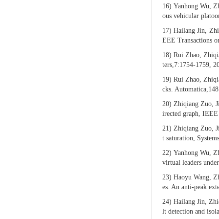
16)
Yanhong Wu, Zhi
ous vehicular plato
17)
Hailang Jin, Zh
EEE Transactions on
18)
Rui Zhao, Zhiqi
ters,7:1754-1759, 2
19)
Rui Zhao, Zhiqi
cks. Automatica,148
20)
Zhiqiang Zuo, J
irected graph, IEEE 
21)
Zhiqiang Zuo, J
t saturation, System
22)
Yanhong Wu, Zhi
virtual leaders und
23)
Haoyu Wang, Zhi
es: An anti-peak ex
24)
Hailang Jin, Zh
lt detection and is