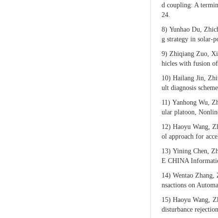
d coupling: A termi
24.
8)
Yunhao Du, Zhich
g strategy in solar-
9)
Zhiqiang Zuo, Xi
hicles with fusion o
10)
Hailang Jin, Zh
ult diagnosis scheme
11)
Yanhong Wu, Zhi
ular platoon, Nonli
12)
Haoyu Wang, Zhi
ol approach for acce
13)
Yining Chen, Zh
E CHINA Informatio
14)
Wentao Zhang, Z
nsactions on Automa
15)
Haoyu Wang, Zhi
disturbance rejectio