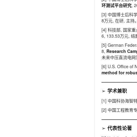
, 
环测试平台研究
[3]
中国博士后科
8
,
,
万元
在研
主持
[4]
,
科技部
国家重
6, 133.53
,
万元
结
[5] German Federa
8,
Research Camp
未来中压直流电网
[6] U.S. Office o
method for robus
————————
➢
学术兼职
[1]
中国科协海智
[2]
中国工程教育
————————
➢
代表性论著