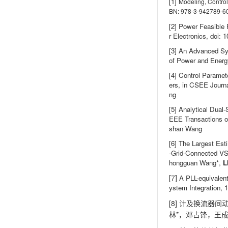
[1]
Modeling, Control
BN: 978-3-942789-6
[2]
Power Feasible 
r Electronics, doi:
[3]
An Advanced Sys
of Power and Ener
[4]
Control Paramet
ers, in CSEE Journ
ng
[5]
Analytical Dual
EEE Transactions o
shan Wang
[6]
The Largest Esti
-Grid-Connected VS
hongguan Wang*,
L
[7]
A PLL-equivalent
ystem Integration, 1
[8]
计及换流器间
*
林
，邓占锋，王