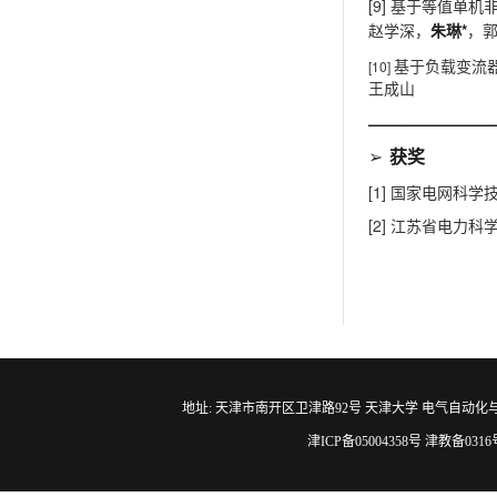
[9]
基于等值单机
*
赵学深，
朱琳
，
[10]
基于负载变流
王成山
————————
➢
获奖
[1]
国家电网科学
[2]
江苏省电力科
地址: 天津市南开区卫津路92号 天津大学 电气自动化与信息工程学院 邮编
津ICP备05004358号 津教备