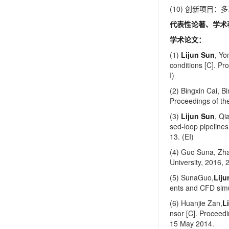
(10) 创新项目
代表性论著、学术
学术论文：
(1)
Lijun Sun
, Yo
conditions [C]. 
I)
(2) Bingxin Cai, 
Proceedings of t
(3)
Lijun Sun
, Qi
sed-loop pipeline
13. (EI)
(4) Guo Suna, Zh
University, 2016, 
(5) SunaGuo,
Liju
ents and CFD simu
(6) Huanjie Zan,
L
nsor [C]. Proceed
15 May 2014.