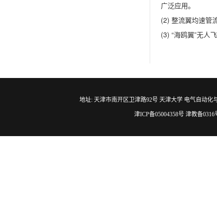
广泛应用。
(2) 整流翼均速
(3) “海鸥翼”无
地址: 天津市南开区卫津路92号 天津大学 电气自动化与信息工程学院 邮编
津ICP备05004358号 津教备