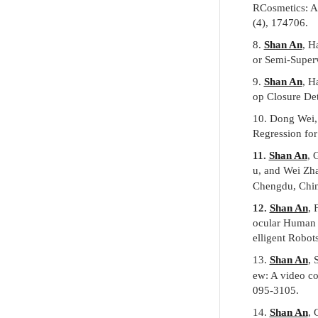
RCosmetics: A
(4), 174706
.
8.
Shan An
, H
or Semi-Super
9.
Shan An
, H
op Closure Det
10.
Dong Wei
Regression for
11.
Shan An
, 
u, and Wei Zh
Chengdu,
Chin
12.
Shan An
, 
ocular Human 
elligent Robot
13.
Shan An
, 
ew: A video co
095-3105
.
14.
Shan An
, 