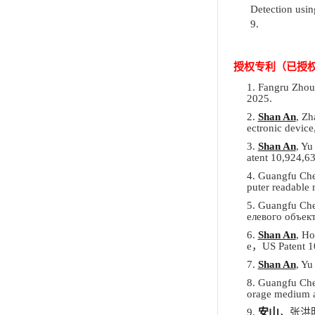
Detection usin
9.
授权
专利
（已授
1.
Fangru
Zhou
2025.
2.
Shan An
, Zh
ectronic device
3.
Shan An
, Yu
atent 10,924,6
4.
Guangfu Ch
puter readable
5.
Guangfu Ch
елевого объек
6.
Shan An
, Ho
e
，
US Patent 1
7.
Shan An
, Yu
8.
Guangfu Che
orage medium a
9.
安山
，张洪