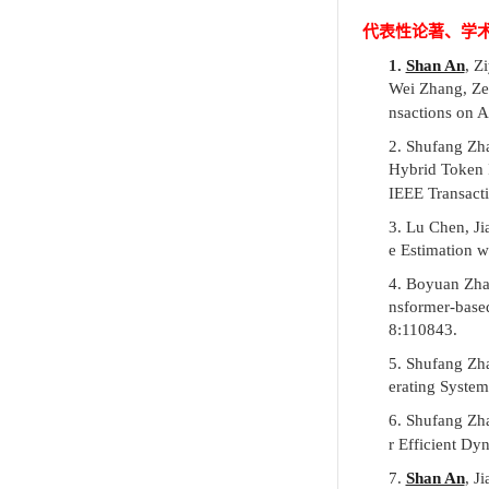
代表性论著、学
1.
Shan An
, Z
Wei Zhang, Z
nsactions on 
2.
Shufang Zh
Hybrid Token 
IEEE Transact
3.
Lu Chen, Ji
e Estimation 
4.
Boyuan Zha
nsformer-based
8
:
110843.
5.
Shufang Zha
erating Syste
6.
Shufang Zha
r Efficient D
7.
Shan An
, J