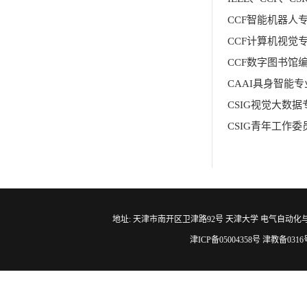
CCF
智能机器人
CCF
计算机视觉
CCF
数字图书馆
CAAI
具身智能专
CSIG
视觉大数据
CSIG
青年工作委
地址: 天津市南开区卫津路92号 天津大学 电气自动化与信息工程学院 邮编
津ICP备05004358号 津教备