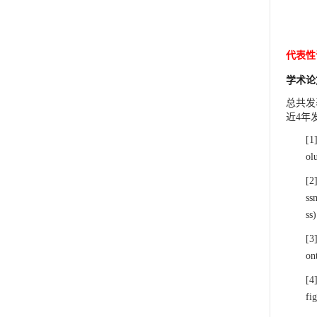
代表性
学术论
总共发
近
4
年
[1
ol
[2
ss
ss)
[3
on
[4
fi