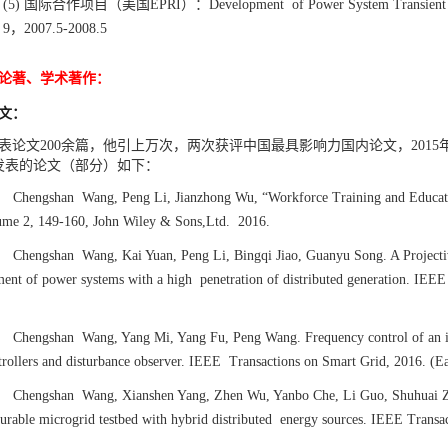
(5)
国际合作项目（美国
EPRI
）：
Development of Power System Transient 
9
，
2007.5-2008.5
论著、学术著作：
文：
表论文
200
余篇，他引上万次，两次获评中国最具影响力国内论文，
2015
发表的论文（部分）如下：
]
Chengshan Wang, Peng Li, Jianzhong Wu, “Workforce Training and Educat
ume 2, 149-160, John Wiley & Sons,Ltd. 2016.
]
Chengshan Wang, Kai Yuan, Peng Li, Bingqi Jiao, Guanyu Song. A Projective 
ment of power systems with a high penetration of distributed generation. IEE
]
Chengshan Wang, Yang Mi, Yang Fu, Peng Wang. Frequency control of an is
trollers and disturbance observer. IEEE Transactions on Smart Grid, 2016. (Ea
]
Chengshan Wang, Xianshen Yang, Zhen Wu, Yanbo Che, Li Guo, Shuhuai Zha
gurable microgrid testbed with hybrid distributed energy sources. IEEE Transa