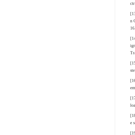
ct
[1
n 
16
[1
ig
Tr
[1
st
[1
em
[1
lo
[1
e 
[1