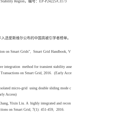
Stability Region
，编号：
EP-P24225/C1173
年入选爱斯维尔公布的中国高被引学者榜单。
ion on Smart Grids”, Smart Grid Handbook, V
integration method for transient stability asse
E Transactions on Smart Grid, 2016. (Early Acce
olated micro-grid using double sliding mode c
rly Access)
ng, Yixin Liu. A highly integrated and recon
ctions on Smart Grid, 7(1): 451-459, 2016.