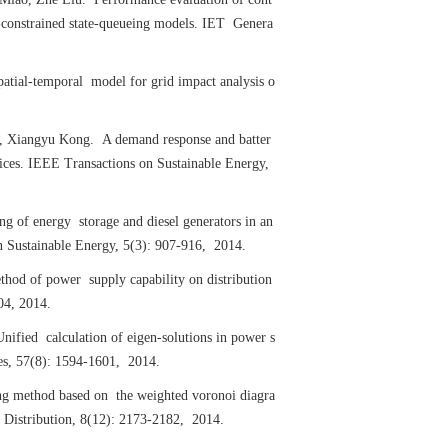
rt-constrained state-queueing models. IET Genera
tial-temporal model for grid impact analysis o
 Xiangyu Kong. A demand response and batter
vices. IEEE Transactions on Sustainable Energy,
 of energy storage and diesel generators in an
n Sustainable Energy, 5(3): 907-916, 2014.
od of power supply capability on distribution
04, 2014.
fied calculation of eigen-solutions in power s
es, 57(8): 1594-1601, 2014.
g method based on the weighted voronoi diagra
d Distribution, 8(12): 2173-2182, 2014.