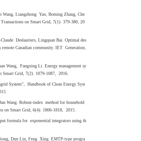
an Wang, Liangzhong Yao, Boming Zhang, Che
 Transactions on Smart Grid, 7(1): 379-380, 20
-Claude Deslauriers, Lingquan Bai. Optimal des
n a remote Canadian community. IET Generation,
gshan Wang, Fangxing Li. Energy management sy
on Smart Grid, 7(2): 1079-1087, 2016.
ogrid System”, Handbook of Clean Energy Syst
015
Dan Wang. Robust-index method for household
ons on Smart Grid, 6(4): 1806-1818, 2015.
t formula for exponential integrators using th
Song, Dun Lin, Feng Xing. EMTP-type progra