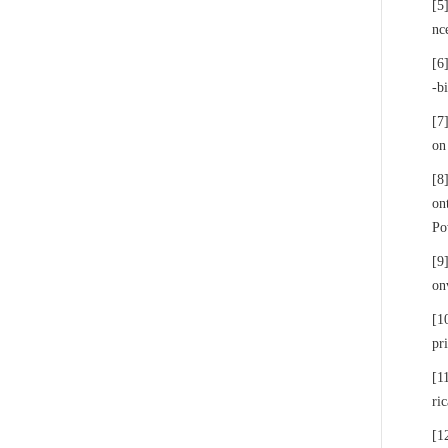
[5
nc
[6
-b
[7
on
[8
on
Po
[9
on
[1
pr
[1
ri
[1