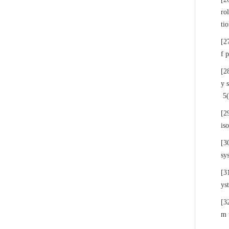
ro
ti
[2
f 
[2
y 
5(
[2
is
[3
sy
[3
ys
[3
m 