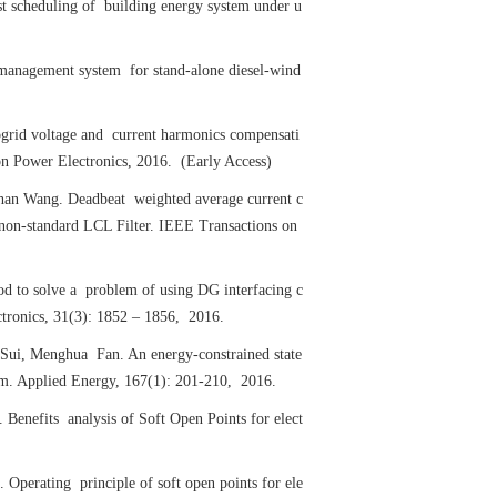
t scheduling of building energy system under u
management system for stand-alone diesel-wind
rid voltage and current harmonics compensati
on Power Electronics, 2016. (Early Access)
an Wang. Deadbeat weighted average current c
 non-standard LCL Filter. IEEE Transactions on
 to solve a problem of using DG interfacing c
ctronics, 31(3): 1852 – 1856, 2016.
ui, Menghua Fan. An energy-constrained state
ism. Applied Energy, 167(1): 201-210, 2016.
nefits analysis of Soft Open Points for elect
erating principle of soft open points for ele