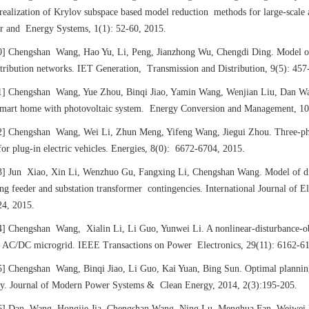
realization of Krylov subspace based model reduction methods for large-scale 
r and Energy Systems, 1(1): 52-60, 2015.
0]
Chengshan Wang, Hao Yu, Li, Peng, Jianzhong Wu, Chengdi Ding. Model orde
stribution networks. IET Generation, Transmission and Distribution, 9(5): 45
1]
Chengshan Wang, Yue Zhou, Binqi Jiao, Yamin Wang, Wenjian Liu, Dan Wan
smart home with photovoltaic system. Energy Conversion and Management, 10
2]
Chengshan Wang, Wei Li, Zhun Meng, Yifeng Wang, Jiegui Zhou. Three-ph
for plug-in electric vehicles. Energies, 8(0): 6672-6704, 2015.
3]
Jun Xiao, Xin Li, Wenzhuo Gu, Fangxing Li, Chengshan Wang. Model of dist
ing feeder and substation transformer contingencies. International Journal of 
24, 2015.
4]
Chengshan Wang
, Xialin Li, Li Guo, Yunwei Li. A nonlinear-disturbance-o
d AC/DC microgrid. IEEE Transactions on Power Electronics, 29(11): 6162-61
5]
Chengshan Wang, Binqi Jiao, Li Guo, Kai Yuan, Bing Sun. Optimal planning 
ity. Journal of Modern Power Systems & Clean Energy, 2014, 2(3):195-205.
6]
Dan Wang, Hongjie Jia, Chengshan Wang, Ning Lu, Menghua Fan, Weiwei M