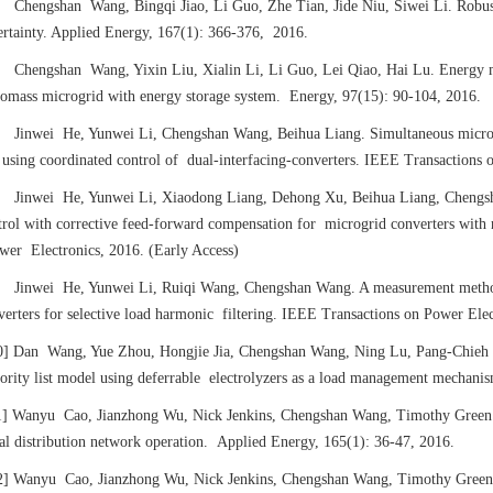
]
Chengshan Wang, Bingqi Jiao, Li Guo, Zhe Tian, Jide Niu, Siwei Li. Robus
ertainty. Applied Energy, 167(1): 366-376, 2016.
]
Chengshan Wang, Yixin Liu, Xialin Li, Li Guo, Lei Qiao, Hai Lu. Energy 
iomass microgrid with energy storage system. Energy, 97(15): 90-104, 2016.
]
Jinwei He, Yunwei Li, Chengshan Wang, Beihua Liang. Simultaneous microg
 using coordinated control of dual-interfacing-converters. IEEE Transactions 
]
Jinwei He, Yunwei Li, Xiaodong Liang, Dehong Xu, Beihua Liang, Chengsh
trol with corrective feed-forward compensation for microgrid converters with
wer Electronics, 2016. (Early Access)
]
Jinwei He, Yunwei Li, Ruiqi Wang, Chengshan Wang. A measurement method
verters for selective load harmonic filtering. IEEE Transactions on Power Ele
0]
Dan Wang, Yue Zhou, Hongjie Jia, Chengshan Wang, Ning Lu, Pang-Chieh S
iority list model using deferrable electrolyzers as a load management mechan
1]
Wanyu Cao, Jianzhong Wu, Nick Jenkins, Chengshan Wang, Timothy Green. Be
cal distribution network operation. Applied Energy, 165(1): 36-47, 2016.
2]
Wanyu Cao, Jianzhong Wu, Nick Jenkins, Chengshan Wang, Timothy Green. Op