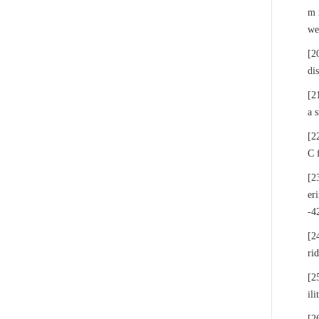
m 
we
[2
di
[2
a 
[2
C 
[2
er
-4
[2
ri
[2
il
[2