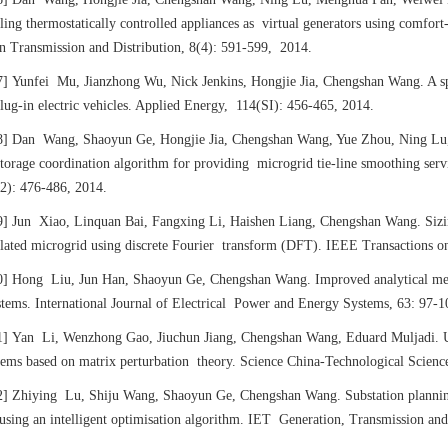
lling thermostatically controlled appliances as virtual generators using comfo
on Transmission and Distribution, 8(4): 591-599, 2014.
7]
Yunfei Mu, Jianzhong Wu, Nick Jenkins, Hongjie Jia, Chengshan Wang. A spa
plug-in electric vehicles. Applied Energy, 114(SI): 456-465, 2014.
8]
Dan Wang, Shaoyun Ge, Hongjie Jia, Chengshan Wang, Yue Zhou, Ning Lu,
storage coordination algorithm for providing microgrid tie-line smoothing ser
2): 476-486, 2014.
9]
Jun Xiao, Linquan Bai, Fangxing Li, Haishen Liang, Chengshan Wang. Sizing
olated microgrid using discrete Fourier transform (DFT). IEEE Transactions o
0]
Hong Liu, Jun Han, Shaoyun Ge, Chengshan Wang. Improved analytical meth
stems. International Journal of Electrical Power and Energy Systems, 63: 97-1
1]
Yan Li, Wenzhong Gao, Jiuchun Jiang, Chengshan Wang, Eduard Muljadi. Uni
tems based on matrix perturbation theory. Science China-Technological Scienc
2]
Zhiying Lu, Shiju Wang, Shaoyun Ge, Chengshan Wang. Substation plannin
using an intelligent optimisation algorithm. IET Generation, Transmission an