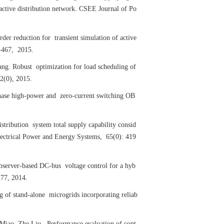
active distribution network. CSEE Journal of Po
r reduction for transient simulation of active
7-467, 2015.
g. Robust optimization for load scheduling of
2(0), 2015.
ase high-power and zero-current switching OB
ribution system total supply capability consid
Electrical Power and Energy Systems, 65(0): 419
bserver-based DC-bus voltage control for a hyb
77, 2014.
of stand-alone microgrids incorporating reliab
iao, Zhe Liu. Performance evaluation of cont