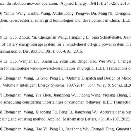
rical distribution network operation. Applied Energy, 164(15): 245-257, 2016.
3]
Yimin Wang, Jianhui Wang, Xuzhu Dong, Pengwei Du, Ming Ni, Chengsh
Chen. Guest editorial smart grid technologies and development in China. IEEE
.
4]
Li Guo, Zhouzi Yu, Chengshan Wang, Fangxing Li, Jean Schiettekatte, Jean
n of battery energy storage system for a wind–diesel off-grid power system i
ansmission & Distribution, 10(3): 608-616, 2016.
5]
Li Guo, Wenjian Liu, Xialin Li, Yixin Liu, Bingqi Jiao, Wei Wang, Chen
em for stand-alone wind-powered-desalination microgrid. IEEE Transactions 
6]
Chengshan Wang, Li Guo, Peng Li, ”Optimal Dispatch and Design of Micr
, Volume 4:Intelligent Energy Systems, 1997-2014, John Wiley & Sons,Ltd.2
7]
Chengshan Wang, Yue Zhou, Jianzhong Wu, Jidong Wang, Yiqiang Zhang, 
ad scheduling considering uncertainties of customer behavior. IEEE Transacti
8]
Chengshan Wang, Xiaopeng Fu, Peng Li, Jianzhong Wu. Accurate dense outpu
scaling and squaring method. Applied Mathematics Letters, 43: 101-107, 2015.
9]
Chengshan Wang, Hao Yu, Peng Li, Jianzhong Wu, Chengdi Ding, Guanyu 