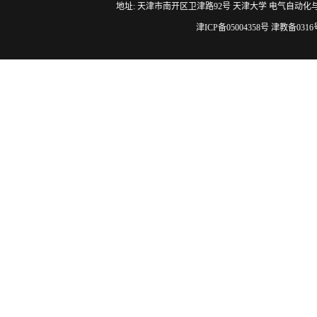
地址: 天津市南开区卫津路92号 天津大学 电气自动化与信息工程学院 邮编
津ICP备05004358号 津教备