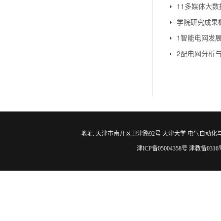
11多媒体大数
学院研究成果
1智能电网发
2配电网分析
地址: 天津市南开区卫津路92号 天津大学 电气自动化与信息工程学院 邮编
津ICP备05004358号 津教备