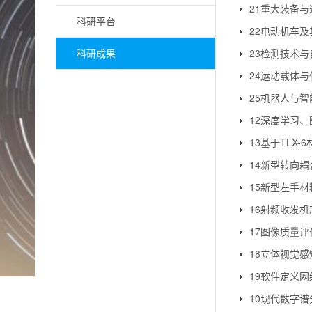
21重大装备
科研平台
22电动机车
科研成果
23检测技术
24运动载体
25机器人与智
12深度学习
13基于TLX
14新型转向
15新型左手
16射频收发
17图像质量
18立体视觉
19软件定义
10现代数字