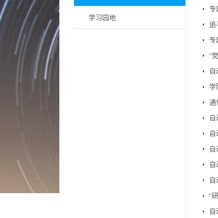
专
学习园地
追
专
“
自
学
通
自
自
自
自
自
“
自