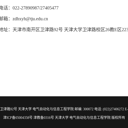
话：022-27890987/
27405477
箱：zdhxyh@tju.edu.cn
地址：天津市南开区卫津路92号 天津大学卫津路校区26教E区22
92号 天津大学 电气自动化与信息工程学院 邮编: 300072 电话: (022)27406272 E-mail: a
津ICP备05004358号 津教备0316号 天津大学 电气自动化与信息工程学院 版权所有