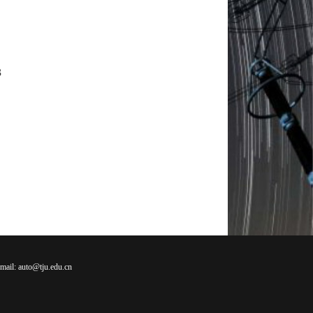
3
uto@tju.edu.cn