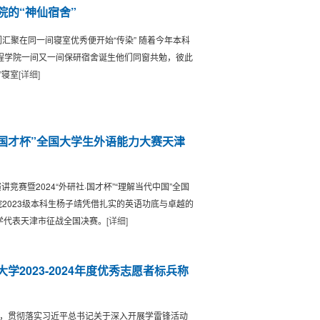
院的“神仙宿舍”
聚在同一间寝室优秀便开始“传染” 随着今年本科
程学院一间又一间保研宿舍诞生他们同窗共勉，彼此
”寝室
[详细]
·国才杯”全国大学生外语能力大赛天津
竞赛暨2024“外研社·国才杯”“理解当代中国”全国
2023级本科生杨子靖凭借扎实的英语功底与卓越的
学代表天津市征战全国决赛。
[详细]
2023-2024年度优秀志愿者标兵称
”，贯彻落实习近平总书记关于深入开展学雷锋活动