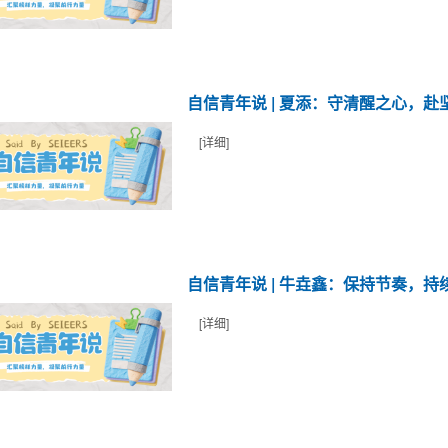
自信青年说 | 夏添：守清醒之心，赴
[详细]
自信青年说 | 牛垚鑫：保持节奏，持
[详细]