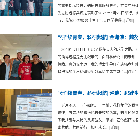
的重要指示精神，选树志愿服务典型，在青年群体中
秀志愿者标兵评选表彰于2024年4月26日举行
节，我院2022级硕士生王浩天同学荣获...
[详细]
“研”续青春，科研起航| 金海浪：
2019年7月15日开启了我在天大的求学之路，2
的读博过程是无比艰辛的，面对科研路上的未知
情绪。真的很幸运，我的博士生导师左志强老师
以把我的个人科研经历分享给学弟学妹们...
[详细]
“研”续青春，科研起航| 赵瑞：积跬
岁月不居，时节如流。十年前，花样年华的我懵
过往，有成功的喜悦也有失败的落寞；有开怀畅
予我指引与支持的良师益友，感恩自己依然怀揣
家共勉，共同前行，相互成长。
[详细]