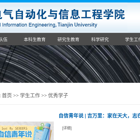
队伍
本科生教育
研究生教育
科学研究
学生工
:
首页
>>
学生工作
>>
优秀学子
自信青年说 | 吉万里：家在天大，志
[详细]