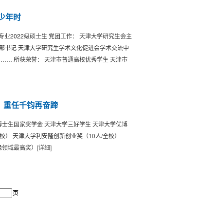
负少年时
业2022级硕士生 党团工作： 天津大学研究生会主
支部书记 天津大学研究生学术文化促进会学术交流中
 …… 所获荣誉： 天津市普通高校优秀学生 天津市
老，重任千钧再奋蹄
 博士生国家奖学金 天津大学三好学生 天津大学优博
校） 天津大学利安隆创新创业奖（10人/全校）
（电气绝缘领域最高奖）
[详细]
页