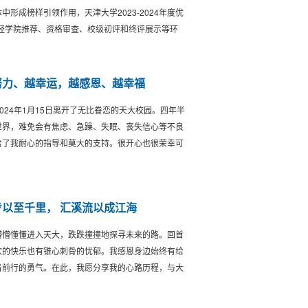
形成榜样引领作用，天津大学2023-2024年度优
。 经学院推荐、资格审查、校级初评和终评展示等环
越努力、越幸运，越感恩、越幸福
024年1月15日离开了无比眷恋的天大校园。四年半
世界，难免会有焦虑、急躁、失眠、丧失信心等不良
给了我耐心的指导和莫大的支持。很开心也很荣幸可
步以至千里， 汇溪流以成江海
懵懂懂进入天大，跌跌撞撞地探寻未来的路。回首
饮的快乐也有锥心刺骨的忧郁。我感恩身边始终有给
着前行的勇气。在此，我愿分享我的心路历程，与大