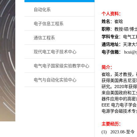
自动化系
个人资料：
姓名
：崔晗
电子信息工程系
职称
：教授
硕
博
/
/
通信工程系
学科专业
：电气工
通讯地址：
天津大
现代电工电子技术中心
电子信箱：
hcui@t
电气电子国家级实验教学中心
简介：
崔晗，英才教授，
电气与自动化实验中心
获得美国弗吉尼亚
研究。
2020
年获
来自美国政府和工
器件应用中的高密
EEE
电力电子学会
电源学会磁技术专
主要经历：
至
(1)
2023.08-