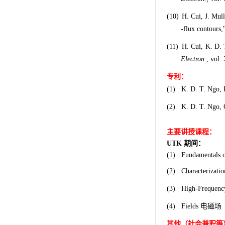
(10)
H. Cui, J. Mull
-flux contours,
(11)
H. Cui, K. D. 
Electron
., vol.
专利：
(1)
K. D. T. Ngo, 
(2)
K. D. T. Ngo, 
主要讲授课程：
期间：
UTK
(1)
Fundamentals o
(2)
Characterizati
(3)
High-Frequenc
电磁场
(4)
Fields
其他（社会兼职等