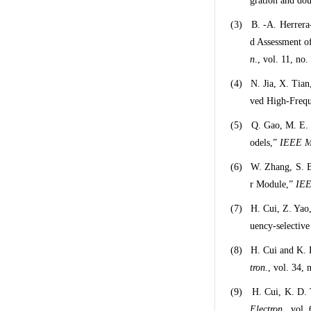
gration and dou
(3)
B. -A. Herrera
d Assessment o
n
., vol. 11, no
(4)
N. Jia, X. Tia
ved High-Freq
(5)
Q. Gao, M. E. 
odels,”
IEEE M
(6)
W. Zhang, S. 
r Module,”
IEE
(7)
H. Cui, Z. Yao
uency-selective
(8)
H. Cui and K. D
tron.
, vol. 34, 
(9)
H. Cui, K. D. 
Electron.,
vol. 