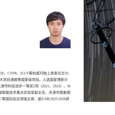
IP
、
CVPR
、
ICCV
等权威刊物上发表论文
50
大项目课题等国家级项目。入选国家博新计
天津市科技进步一等奖
2
项（
2021
、
2024
）、
M
脑智能技术重点实验室副主任、天津市图象图
C
等国际会议领域主席、
是
ICME2025\2026
研