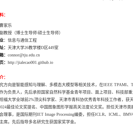
料：
曹家乐
副教授（博士生导师
\
硕士
生导师
）
业
：
信息与通信
工程
址：
天津大学
26
教学楼
D
区
449
室
箱：
c
onnor@tju.edu.cn
页
：
http://jialecao001.github.io
介
：
究方向是智能感知与理解
、
多模态大模型
等相关技术
，在
IEEE TPAMI
、
T
作为负责人，先后承担国家自然科学基金青年项目、面上项目、科技部重
坦福大学全球前
2%
顶尖科学家、天津市青科协优秀青年科技工作者，获
024
最佳论文奖提名、中国图象图形学报高关注度论文奖。担任天津市类
会理事，是国际期刊
IET Image Processing
编委，担任
ICLR
、
ICML
、
BMV
主席。先后指导多名研究生获国家奖学金。