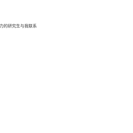
力的研究生与我联系
育项目等国家、省部级十余项，参与科技部重