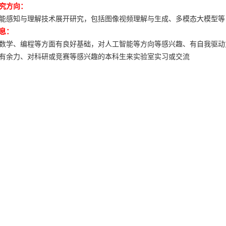
究方向：
能感知与理解技术展开研究，包括图像视频理解与生成、多模态大模型等
息：
数学、编程等方面有良好基础，对人工智能等方向等感兴趣、有自我驱动
有余力、对科研或竞赛等感兴趣的本科生来实验室实习或交流
历：
)
2024-
至今
天津大学
电子信息工程
系，
英才副教授
)
2020-
2
023
天津大学
电子信息工程
系，
副研究员
)
2018-2020
天津大学
控制科学与工程
，
博士后
)
2008-2018
天津大学
信息与通信工程
，
本
/
硕
/
博
研项目：
家自然科学基金、科技部重大项目课题、天津大学科技创新领军人才培
、国家自然基金重点项目
\
仪器项目等国家级项目。
持项目如下：
)
2023
年首届天津大学科技创新领军人才培育项目
，
项目负责人
)
2023
年国家自然科学基金
，
项目
负责人
)
2022
年中国人工智能学会学术奖励基金，项目
负责人