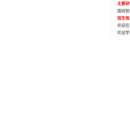
主要研
围绕智
招生信
欢迎在
欢迎学
主要经
(1
(2
(3
(4
主要科
主持国
大项目
部分主
(1
(2
(3