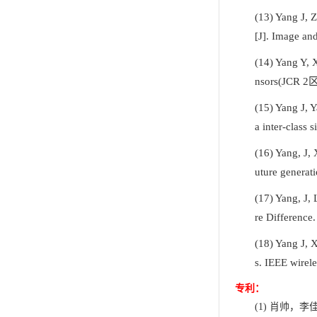
(13)
Yang J, Z
[J]. Image an
(14)
Yang Y, X
nsors(JCR 2
(15)
Yang J, Y
a inter-class s
(16)
Yang, J, 
uture generat
(17)
Yang, J, 
re Difference
(18)
Yang J, X
s. IEEE wirel
专利：
(1)
肖帅，李