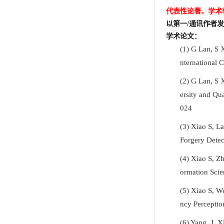
代表性论著、学术
以第一
/
通讯作者发
学术论文：
(1)
G Lan, S 
nternational 
(2)
G Lan, S 
ersity and Qu
024
(3)
X
iao
S, La
Forgery Detec
(4)
Xiao S, Zh
ormation Scie
(5)
Xiao S, W
ncy Percepti
(6)
Yang, J, X