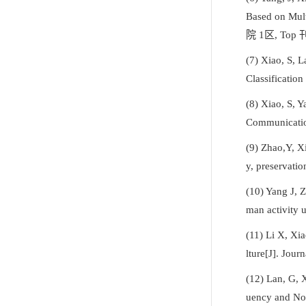
Based on Mult
院
1
区
, Top
(7)
Xiao, S, L
Classificatio
(8)
Xiao, S, Y
Communicatio
(9)
Zhao,Y, Xi
y, preservati
(10)
Yang J, Z
man activity 
(11)
Li X, Xia
lture[J]. Jour
(12)
Lan, G, 
uency and Noi