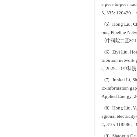
e peer-to-peer tra
3, 335: 120420.
Hong Liu, C
（
5
）
ons, Pipeline Net
（
中科院二区
SCI
Ziyi Liu, Ho
（
6
）
tribution network 
s, 2025.
（中科院
Junkai Li, S
（
7
）
ic-information gap
Applied Energy, 2
Hong Liu, Y
（
8
）
egional electricity
2, 310: 118586.
Shaoyun Ge,
（
9
）