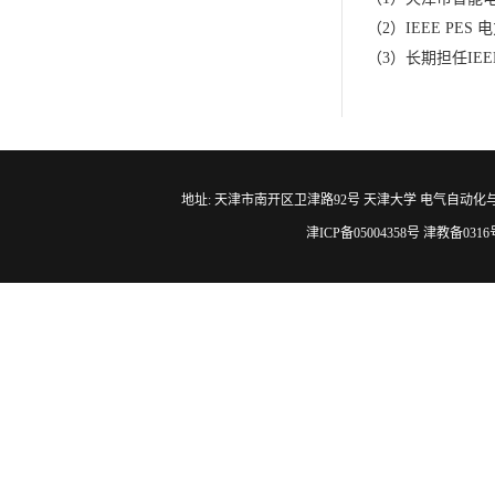
（
2
）
IEEE PES
电
（
3
）
长期担任
IEEE
地址: 天津市南开区卫津路92号 天津大学 电气自动化与信息工程学院 邮编
津ICP备05004358号 津教备