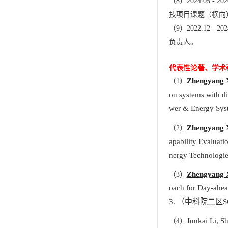
（
8
）
2024.05 - 202
技项目课题
（横向
（
9
）
2022.12 - 202
负责人。
代表性论著、学术
Zhengyang 
（
1
）
on systems with dis
wer & Energy Sys
Zhengyang 
（
2
）
apability Evaluati
nergy Technologie
Zhengyang 
（
3
）
oach for Day-ahea
3.
（中科院二区
S
Junkai Li, 
（
4
）