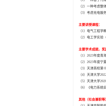
（
2
）
一种考虑整
（
3
）
考虑充电服
主要讲授课程：
（
1
）
电气工程学
（
2
）
电工学实验
主要学术成就、奖
（
1
）
2023
年度青
（
2
）
2023
年度
宁
（
3
）天津高校第
（
4
）天津大学
202
（
5
）天津大学
202
（
6
）《电力系统
其他（社会兼职等
（
1
）天津市智能