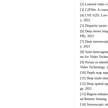
[2] Learned video c
[3] C2FNet: A coars
[4] LVE-S2D: Low-li
y, 2022.
[5] Disparity-aware
[6] Deep stereo ima
PR), 2022.
[7] Deep stereoscop
y, 2021.
[8] Semi-heterogene
ms for Video Techno
[9] Person re-identi
Video Technology, 
[10] Depth map supe
[11] Deep multi-dom
[12] Deep spatial-sp
gy, 2021.
[13] Region-enhance
nd Remote Sensing,
[14] Stereoscopic i