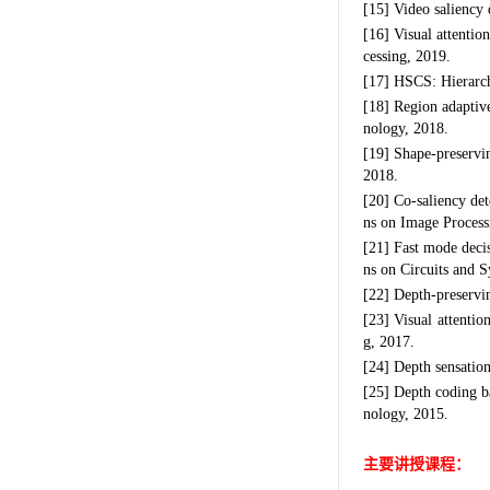
[15] Video saliency 
[16] Visual attenti
cessing, 2019.
[17] HSCS: Hierarch
[18] Region adaptiv
nology, 2018.
[19] Shape-preservi
2018.
[20] Co-saliency de
ns on Image Process
[21] Fast mode deci
ns on Circuits and 
[22] Depth-preservi
[23] Visual attenti
g, 2017.
[24] Depth sensatio
[25] Depth coding ba
nology, 2015.
主要讲授课程：